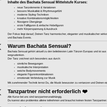
Inhalte des Bachata Sensual Mittelstufe Kurses:
neue Tanzelemente & Variationen
bessere Musikalität & Rhythmusgefühl
moderne Styling-Techniken
kreative Kombinationsmöglichkeiten
flüssigere Übergänge
erste Fallfiguren & einfache Hebefiguren
mehr Körperspannung & Ausdruck
Der Fokus liegt darauf, Deinen Tanz harmonischer, eleganter und musikalischer wirke
und Bachata Events.
Warum Bachata Sensual?
Bachata Sensual gehört aktuell zu den beliebtesten Latin Tänzen Europas und ist au
wegzudenken.
Der Tanz zeichnet sich besonders aus durch:
sinnliche Bewegungen
musikalische Interpretation
weiche Bodymovements
elegante Figurenkombinationen
emotionale Verbindung zur Musik
Mit zunehmender Technik lernst Du, die Musik bewusster zu vertanzen und Deinen eig
Tanzpartner nicht erforderlich ❤️
Alle Kurse bei uns sind tanzpartnerunabhängig.
Du kannst also problemlos alleine teilnehmen und brauchst keinen festen Tanzpartner.