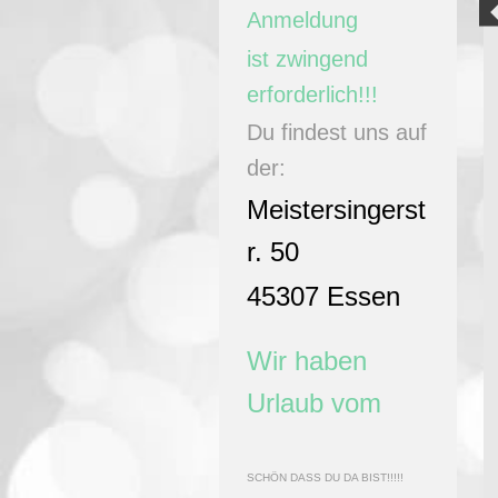
An
meldung
ist zwingend
erforderlich!!!
Du findest uns auf
der:
Meistersingerst
r. 50
45307 Essen
Wir haben
Urlaub vom
SCHÖN DASS DU DA BIST!!!!!