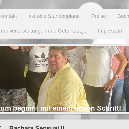
Kontakt
aktuelle Stundenpläne
Preise
Buch
rmenveranstaltungen und Geburtstage
Impressum
aum beginnt mit einem ersten Schritt!
Bachata Sensual II