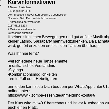
Kursinformationen
? Dauer: 4 Wochen
? Kursgebühr: 40 €
Die Kursgebühr ist vor Kursbeginn zu überweisen.
Nur so ist Dein Platz verbindlich reserviert.
? Anmeldung per WhatsApp:
0157 5818 3273
? Online anmelden unter:
Jetzt online anmelden
it seinen sinnlichen Bewegungen und gut auf die Musik abg
keiner Latino-/ Salsaparty mehr wegzudenken. Da Bachata 
wird, gehört er zu den erotischsten Tänzen überhaupt.
Was Ihr hier lernt?
-verschiedene neue Tanzelemente
-musikalisches Verständnis
-Stylings
-Kombinationsmöglichkeiten
- erste Fall oder Hebefiguren
anmelden kannst du Dich bequem per WhatsApp unter 01
online unter :
https://www.kizomba-essen.de/anmeldung-kontakt/
Der Kurs wird mit 40 € berechnet und ist vor Kursbeginn zu
euch einen Platz.